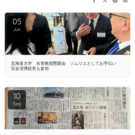
05
Jun
北海道大学 名誉教授懇親会 ソムリエとしてお手伝い
宝金清博総長も参加
10
Sep