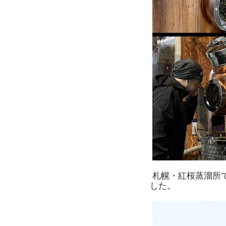
札幌・紅桜蒸溜所
した。