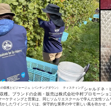
 Noirの収穫とピジャージュ（パンチングダウン） ティスティング
シャルドネ・ピ
収穫。ブランドの企画・販売は株式会社中村プロモーショ
マーケティングと営業は、同じソムリエスクールで学んだ女性ソム
活かしたワインづくりは、保守的な業界の中で新しい風を吹かせ、