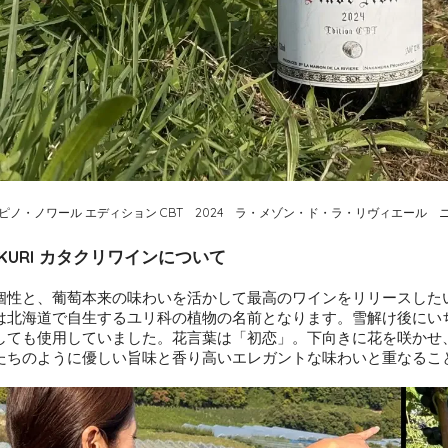
 ピノ・ノワール エディション CBT 2024 ラ・メゾン・ド・ラ・リヴィエール
TKURI カタクリワインについて
個性と、葡萄本来の味わいを活かして最高のワインをリリースした
は北海道で自生するユリ科の植物の名前となります。雪解け後にい
しても使用していました。花言葉は「初恋」。下向きに花を咲かせ
たちのように優しい旨味と香り高いエレガントな味わいと重なるこ