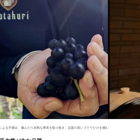
による手摘み 傷んだり未熟な果実を取り除き、品質の高いブドウだけを摘む